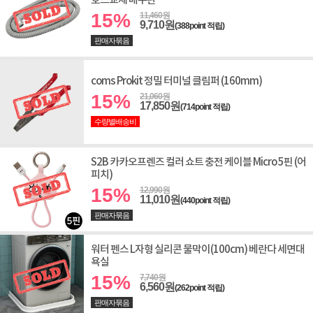
호스교체 배수관
15%
11,460원
9,710원
(388point 적립)
판매자묶음
coms Prokit 정밀 터미널 클림퍼 (160mm)
15%
21,060원
17,850원
(714point 적립)
수량별배송비
S2B 카카오프렌즈 컬러 쇼트 충전 케이블 Micro 5핀 (어
피치)
15%
12,990원
11,010원
(440point 적립)
판매자묶음
워터 펜스 L자형 실리콘 물막이(100cm) 베란다 세면대
욕실
15%
7,740원
6,560원
(262point 적립)
판매자묶음