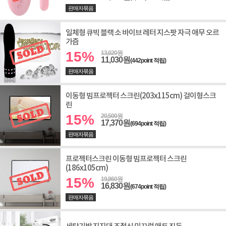
판매자묶음
일체형 큐빅 블랙 소 바이브 레터 지스팟 자극 애무 오르
가즘
15%
13,020원
11,030원
(442point 적립)
판매자묶음
이동형 빔프로젝터 스크린(203x115cm) 걸이형스크
린
15%
20,500원
17,370원
(694point 적립)
판매자묶음
프로젝터스크린 이동형 빔프로젝터 스크린
(186x105cm)
15%
19,860원
16,830원
(674point 적립)
판매자묶음