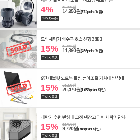
세탁기발 지지대 조절식 미끄럼 매트 진동
4%
15,000원
14,350원
(574point 적립)
판매자묶음
드럼세탁기 배수구 호스 신형 3880
15%
13,440원
11,390원
(456point 적립)
판매자묶음
6단 태블릿 노트북 쿨링 높이조절 거치대 받침대
15%
31,230원
26,470원
(1,058point 적립)
판매자묶음
세탁기 수평 받침대 고정 냉장고 다이 세탁기단차
15%
11,470원
9,720원
(388point 적립)
판매자묶음