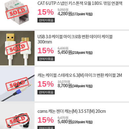
CAT 6 UTP 스냅인 키스톤잭 모듈 180도 꺾임 연결잭
15%
5,050원
4,280원
(172point 적립)
판매자묶음
USB 3.0 케이블 마이크로B 변환 데이터 케이블
300mm
15%
6,430원
5,450원
(218point 적립)
판매자묶음
캐논 케이블 스테레오 6.3(M) 마이크 변환 케이블 2M
15%
10,270원
8,700원
(348point 적립)
판매자묶음
coms 캐논 젠더 캐논(M) 3.5 ST(M) 20cm
15%
6,470원
5,480원
(220point 적립)
판매자묶음