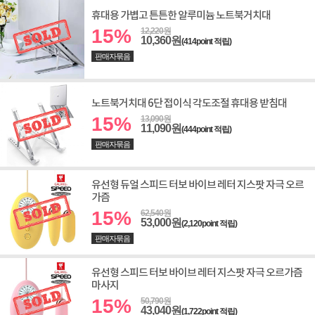
휴대용 가볍고 튼튼한 알루미늄 노트북거치대
15%
12,220원
10,360원
(414point 적립)
판매자묶음
노트북거치대 6단 접이식 각도조절 휴대용 받침대
15%
13,090원
11,090원
(444point 적립)
판매자묶음
유선형 듀얼 스피드 터보 바이브 레터 지스팟 자극 오르
가즘
15%
62,540원
53,000원
(2,120point 적립)
판매자묶음
유선형 스피드 터보 바이브 레터 지스팟 자극 오르가즘
마사지
15%
50,790원
43,040원
(1,722point 적립)