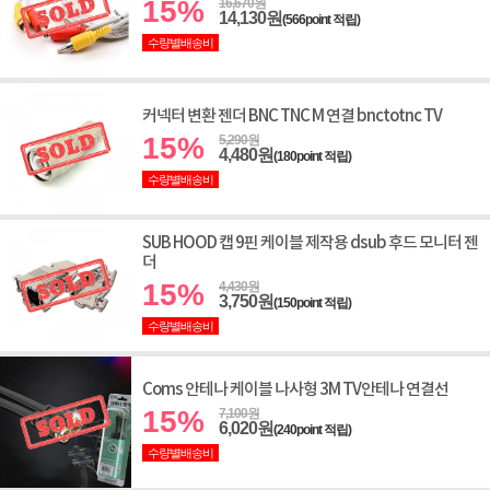
15%
16,670원
14,130원
(566point 적립)
수량별배송비
커넥터 변환 젠더 BNC TNC M 연결 bnctotnc TV
15%
5,290원
4,480원
(180point 적립)
수량별배송비
SUB HOOD 캡 9핀 케이블 제작용 dsub 후드 모니터 젠
더
15%
4,430원
3,750원
(150point 적립)
수량별배송비
Coms 안테나 케이블 나사형 3M TV안테나 연결선
15%
7,100원
6,020원
(240point 적립)
수량별배송비