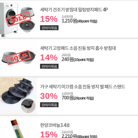
세탁기 건조기 받침대 밀림방지패드 4P
15%
1,430원
1,210원
(48point 적립)
판매자묶음
세탁기 고정패드 소음 진동 방지 흡수 받침대
14%
280원
240원
(10point 적립)
판매자묶음
가구 세탁기 미끄럼 소음 진동 방지 발 패드 스탠드
30%
1,000원
700원
(28point 적립)
판매자묶음
한양코바늘3.4호
15%
2,610원
2,210원
(88point 적립)