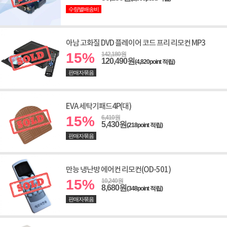
수량별배송비
아남 고화질 DVD 플레이어 코드 프리 리모컨 MP3
15%
142,180원
120,490원
(4,820point 적립)
판매자묶음
EVA 세탁기패드4P(대)
15%
6,410원
5,430원
(218point 적립)
판매자묶음
만능 냉난방 에어컨 리모컨(OD-501)
15%
10,240원
8,680원
(348point 적립)
판매자묶음