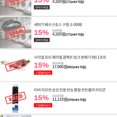
4,320원
(172point 적립)
판매자묶음
세탁기 배수구호스 구형 소 0098
15%
5,100원
4,320원
(172point 적립)
판매자묶음
시리얼 포트 패러럴 콤팩트 링크 분배기 9핀 1포트
15%
20,130원
17,060원
(682point 적립)
수량별배송비
티비 리모컨 삼성 전용 만능 통합 컨트롤러 리모콘
15%
13,110원
11,110원
(444point 적립)
수량별배송비