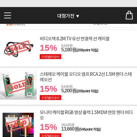
대형가전 ▼
169
Items
비디오잭 8.2M TV 유선 연결잭 선 케이블
15%
6,110원
5,180원
(208point 적립)
수량별배송비
스테레오 케이블 오디오 엠프 RCA 2선 1.5M 젠더 스테
레오선
15%
6,140원
5,200원
(208point 적립)
수량별배송비
모니터 케이블 RGB 영상 출력 1.5M DVI 연장 젠더 비디
오
15%
16,120원
13,660원
(546point 적립)
수량별배송비