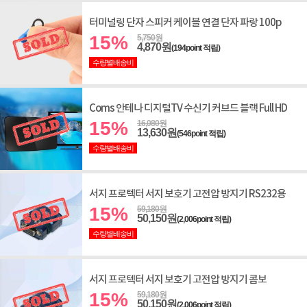
터미널링 단자 스피커 케이블 연결 단자 파랑 100p
15%
5,750원
4,870원
(194point 적립)
수량별배송비
Coms 안테나 디지털TV 수신기 커브드 블랙 Full HD
15%
16,080원
13,630원
(546point 적립)
수량별배송비
서지 프로텍터 서지 보호기 고전압 방지기 RS232용
15%
59,180원
50,150원
(2,006point 적립)
수량별배송비
서지 프로텍터 서지 보호기 고전압 방지기 콤보
15%
59,180원
50,150원
(2,006point 적립)