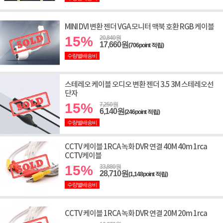
MINI DVI 변환 젠더 VGA 모니터 맥북 호환 RGB 케이블
15%
20,840원
17,660원
(706point 적립)
수량별배송비
스테레오 케이블 오디오 변환 젠더 3.5 3M 스테레오선
단자
15%
7,250원
6,140원
(246point 적립)
수량별배송비
CCTV 케이블 1RCA 녹화 DVR 연결 40M 40m 1rca
CCTV케이블
15%
33,880원
28,710원
(1,148point 적립)
수량별배송비
CCTV 케이블 1RCA 녹화 DVR 연결 20M 20m 1rca