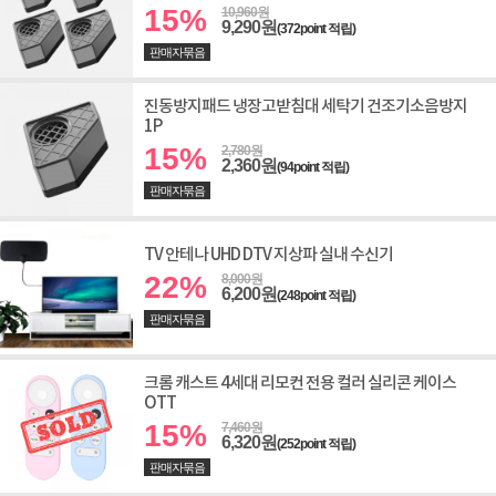
15%
10,960원
9,290원
(372point 적립)
판매자묶음
진동방지패드 냉장고받침대 세탁기 건조기소음방지
1P
15%
2,780원
2,360원
(94point 적립)
판매자묶음
TV 안테나 UHD DTV 지상파 실내 수신기
22%
8,000원
6,200원
(248point 적립)
판매자묶음
크롬 캐스트 4세대 리모컨 전용 컬러 실리콘 케이스
OTT
15%
7,460원
6,320원
(252point 적립)
판매자묶음