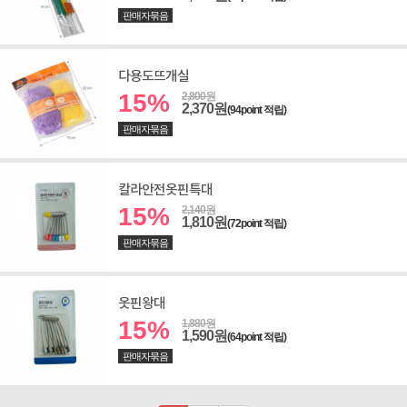
판매자묶음
다용도뜨개실
15%
2,800원
2,370원
(94point 적립)
판매자묶음
칼라안전옷핀특대
15%
2,140원
1,810원
(72point 적립)
판매자묶음
옷핀왕대
15%
1,880원
1,590원
(64point 적립)
판매자묶음