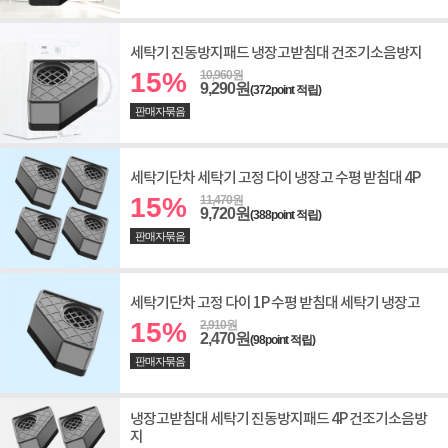
세탁기 진동방지패드 냉장고받침대 건조기소음방지
15%
10,960원
9,290원
(372point 적립)
판매자묶음
세탁기단차 세탁기 고정 다이 냉장고 수평 받침대 4P
15%
11,470원
9,720원
(388point 적립)
판매자묶음
세탁기단차 고정 다이 1P 수평 받침대 세탁기 냉장고
15%
2,910원
2,470원
(98point 적립)
판매자묶음
냉장고받침대 세탁기 진동방지패드 4P 건조기소음방
지