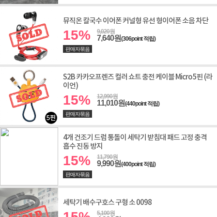
뮤직온 칼국수 이어폰 커널형 유선 형이어폰 소음 차단
15%
9,020원
7,640원
(306point 적립)
판매자묶음
S2B 카카오프렌즈 컬러 쇼트 충전 케이블 Micro 5핀 (라
이언)
15%
12,990원
11,010원
(440point 적립)
판매자묶음
4개 건조기 드럼 통돌이 세탁기 받침대 패드 고정 충격
흡수 진동 방지
15%
11,790원
9,990원
(400point 적립)
판매자묶음
세탁기 배수구호스 구형 소 0098
15%
5,100원