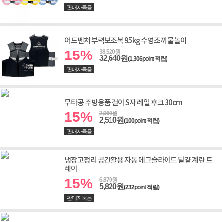
판매자묶음
어드벤처 부력보조복 95kg 수영조끼 물놀이
15%
38,520원
32,640원
(1,306point 적립)
판매자묶음
무타공 주방용품 걸이 S자 레일 후크 30cm
15%
2,960원
2,510원
(100point 적립)
판매자묶음
냉장고정리 공간활용 자동 에그슬라이드 달걀 계란 트
레이
15%
6,870원
5,820원
(232point 적립)
판매자묶음