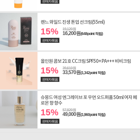
판매자묶음
렌느 와일드 진생 톤업 선크림(55ml)
15%
19,120원
16,200원
(648point 적립)
판매자묶음
올인원 콤보 21호 CC크림 SPF50+ PA+++ 비비크림
15%
39,610원
33,570원
(1,342point 적립)
판매자묶음
슈몽드 여성 엔그레이브 포 우먼 오드퍼퓸 50ml 여자 페
로몬 향 향수
15%
57,820원
49,000원
(1,960point 적립)
판매자묶음