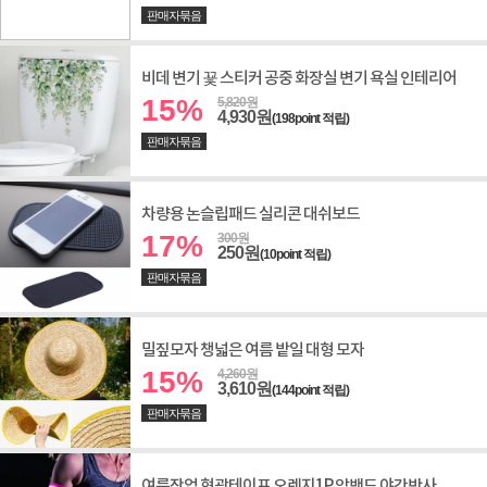
판매자묶음
비데 변기 꾳 스티커 공중 화장실 변기 욕실 인테리어
15%
5,820원
4,930원
(198point 적립)
판매자묶음
차량용 논슬립패드 실리콘 대쉬보드
17%
300원
250원
(10point 적립)
판매자묶음
밀짚모자 챙넓은 여름 밭일 대형 모자
15%
4,260원
3,610원
(144point 적립)
판매자묶음
여름작업 형광테이프 오렌지1P 암밴드 야간반사