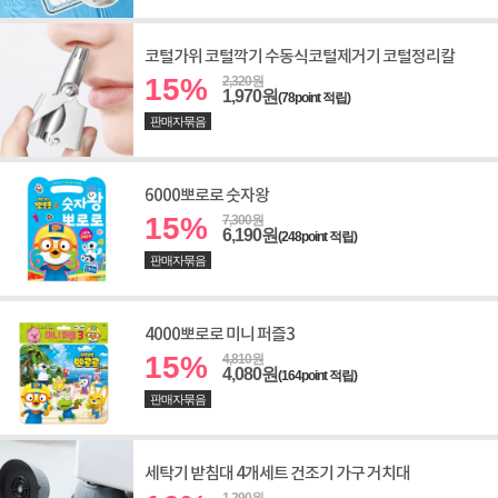
코털가위 코털깍기 수동식코털제거기 코털정리칼
15%
2,320원
1,970원
(78point 적립)
판매자묶음
6000뽀로로 숫자왕
15%
7,300원
6,190원
(248point 적립)
판매자묶음
4000뽀로로 미니 퍼즐3
15%
4,810원
4,080원
(164point 적립)
판매자묶음
세탁기 받침대 4개세트 건조기 가구 거치대