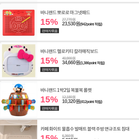
바니랜드 뽀로로 마그넷패드
15%
27,770원
23,530원
(942point 적립)
판매자묶음
바니랜드 헬로키티 칼라매직보드
15%
40,900원
34,660원
(1,386point 적립)
판매자묶음
바니랜드 1박2일 복불복 롤렛
15%
12,180원
10,320원
(412point 적립)
판매자묶음
카페 화이트 물흡수 발매트 블랙 주방 면규조토 침대
15%
6,360원