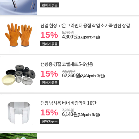
판매자묶음
산업 현장 고온 그라인더 용접 작업 소가죽 안전 장갑
15%
5,070원
4,300원
(172point 적립)
판매자묶음
캠핑용 경질 코펠세트 5-6인용
15%
73,580원
62,360원
(2,494point 적립)
판매자묶음
캠핑 낚시용 버너 바람막이 10단
15%
7,250원
6,140원
(246point 적립)
판매자묶음