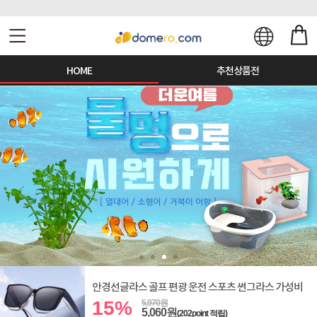
HOME
추천상품전
안경선글라스 골프 편광 운전 스포츠 썬그라스 가성비
15%
5,970원
5,060원
(202point 적립)