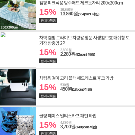
캠핑 피크닉용 방수매트 체크돗자리 200x200cm
15%
16,350원
13,860원
(554point 적립)
판매자묶음
차박 캠핑 드라이브 차량용 창문 사생활보호 매쉬창 모
기장 방충망 2P
15%
2,690원
2,280원
(92point 적립)
판매자묶음
차량용 걸이 고리 블랙 헤드레스트 후크 가방
15%
530원
450원
(18point 적립)
판매자묶음
쿨링 페이스 멀티스카프 패턴 타입
15%
4,370원
3,700원
(148point 적립)
판매자묶음