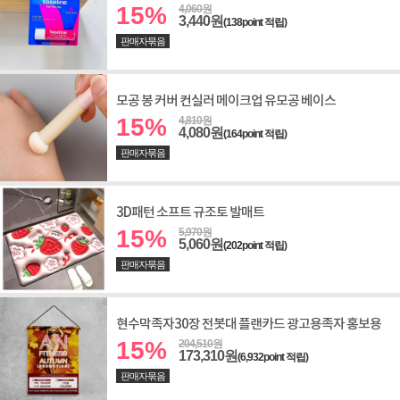
15%
4,060원
3,440원
(138point 적립)
판매자묶음
모공 봉 커버 컨실러 메이크업 유모공 베이스
15%
4,810원
4,080원
(164point 적립)
판매자묶음
3D패턴 소프트 규조토 발매트
15%
5,970원
5,060원
(202point 적립)
판매자묶음
현수막족자30장 전봇대 플랜카드 광고용족자 홍보용
15%
204,510원
173,310원
(6,932point 적립)
판매자묶음