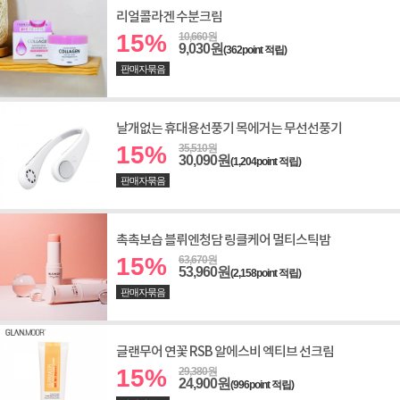
리얼콜라겐 수분크림
15%
10,660원
9,030원
(362point 적립)
판매자묶음
날개없는 휴대용선풍기 목에거는 무선선풍기
15%
35,510원
30,090원
(1,204point 적립)
판매자묶음
촉촉보습 블뤼엔청담 링클케어 멀티스틱밤
15%
63,670원
53,960원
(2,158point 적립)
판매자묶음
글랜무어 연꽃 RSB 알에스비 엑티브 선크림
15%
29,380원
24,900원
(996point 적립)