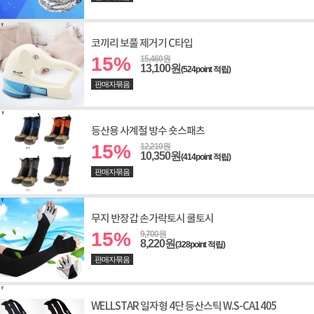
코끼리 보풀 제거기 C타입
15%
15,460원
13,100원
(524point 적립)
판매자묶음
등산용 사계절 방수 숏스패츠
15%
12,210원
10,350원
(414point 적립)
판매자묶음
무지 반장갑 손가락토시 쿨토시
15%
9,700원
8,220원
(328point 적립)
판매자묶음
WELLSTAR 일자형 4단 등산스틱 W.S-CA1405