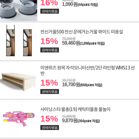
16%
1,290원
1,090원
(44point 적립)
판매자묶음
전신거울500 전신 문에거는거울 와이드 미용실
15%
70,160원
59,460원
(1,898point 적립)
판매자묶음
이앤위즈 원목 자석모니터선반/2단 라인형 WMS13 선
반
15%
19,710원
16,700원
(668point 적립)
판매자묶음
샤이닝스타 물총(19) 캐릭터물총 물놀이
15%
11,650원
9,870원
(394point 적립)
판매자묶음