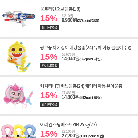
울트라맨오브 물총(18)
15%
8,210원
6,960원
(278point 적립)
판매자묶음
핑크퐁 아기상어 배낭물총(24) 유아 아동 물놀이 수영
15%
16,570원
14,040원
(562point 적립)
판매자묶음
캐치티니핑 배낭물총(24) 캐릭터 아동 유아물총
15%
17,460원
14,800원
(592point 적립)
판매자묶음
아라칸 스윔베스트AIR 25kg(23)
15%
32,100원
27,200원
(1,088point 적립)