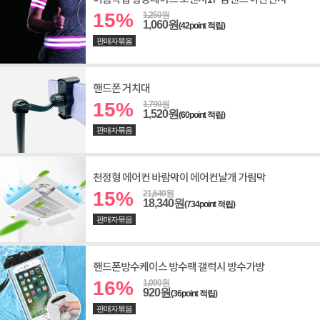
15%
1,250원
1,060원
(42point 적립)
판매자묶음
핸드폰 거치대
15%
1,790원
1,520원
(60point 적립)
판매자묶음
천정형 에어컨 바람막이 에어컨날개 가림막
15%
21,640원
18,340원
(734point 적립)
판매자묶음
핸드폰방수케이스 방수팩 갤럭시 방수가방
16%
1,090원
920원
(36point 적립)
판매자묶음