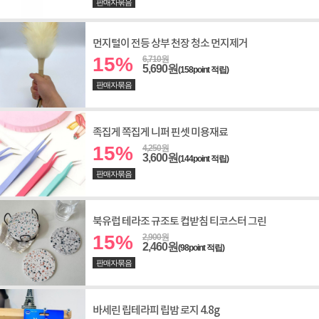
판매자묶음
먼지털이 전등 상부 천장 청소 먼지제거
15%
6,710원
5,690원
(158point 적립)
판매자묶음
족집게 쪽집게 니퍼 핀셋 미용재료
15%
4,250원
3,600원
(144point 적립)
판매자묶음
북유럽 테라조 규조토 컵받침 티코스터 그린
15%
2,900원
2,460원
(98point 적립)
판매자묶음
바세린 립테라피 립밤 로지 4.8g