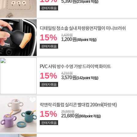
5,390원
(216point 적립)
판매자묶음
디테일링 청소솔 실내 차량용먼지떨이 미니브러쉬
15%
1,420원
1,200원
(48point 적립)
판매자묶음
PVC 샤워 방수 수영 가방 드라이백 화이트
15%
4,210원
3,570원
(142point 적립)
판매자묶음
락앤락 리틀럽 실리콘 빨대컵 200ml(파랑색)
15%
25,580원
21,680원
(868point 적립)
판매자묶음