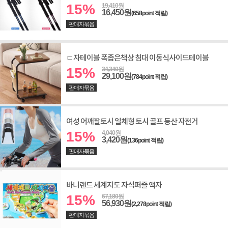
15%
19,410원
16,450원
(658point 적립)
판매자묶음
ㄷ자테이블 폭좁은책상 침대 이동식사이드테이블
15%
34,340원
29,100원
(784point 적립)
판매자묶음
여성 어깨팔토시 일체형 토시 골프 등산 자전거
15%
4,040원
3,420원
(136point 적립)
판매자묶음
바니랜드 세계지도 자석퍼즐 액자
15%
67,180원
56,930원
(2,278point 적립)
판매자묶음