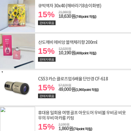
큐빅액자 30x40 (해바라기8송이화병)
15%
21,980원
18,630원
(746point 적립)
판매자묶음
산도깨비 에비앙 블랙체리향 200ml
15%
12,020원
10,190원
(408point 적립)
판매자묶음
CS53 카슨 클로즈업 6배율 단안경 CF-618
15%
57,820원
49,000원
(1,960point 적립)
판매자묶음
휴대용 일회용 여행 골프 아웃도어 우비볼 우비공 비옷
우의 우비 마카롱 키링
15%
2,190원
1,860원
(74point 적립)