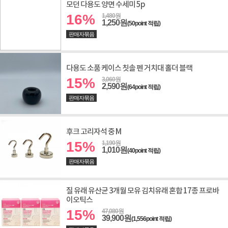
모던 다용도 양면 수세미 5p
16%
1,480원
1,250원
(50point 적립)
판매자묶음
다용도 소품 케이스 칫솔 펜 거치대 홀더 블랙
15%
3,060원
2,590원
(64point 적립)
판매자묶음
후크 고리자석 중 M
15%
1,190원
1,010원
(40point 적립)
판매자묶음
질 유래 유산균 3개월 모유 김치유래 혼합 17종 프로바
이오틱스
15%
47,080원
39,900원
(1,556point 적립)