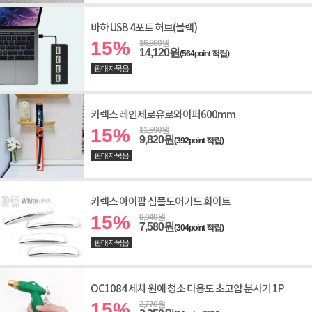
바하 USB 4포트 허브(블랙)
15%
16,660원
14,120원
(564point 적립)
판매자묶음
카렉스 레인제로유로와이퍼600mm
15%
11,590원
9,820원
(392point 적립)
판매자묶음
카렉스 아이팝 심플도어가드 화이트
15%
8,940원
7,580원
(304point 적립)
판매자묶음
OC1084 세차 원예 청소 다용도 초고압 분사기 1P
15%
2,770원