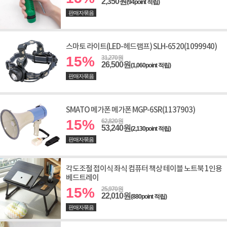
2,350원
(94point 적립)
판매자묶음
스마토 라이트(LED-헤드램프) SLH-6520(1099940)
15%
31,270원
26,500원
(1,060point 적립)
판매자묶음
SMATO 메가폰 메가폰 MGP-6SR(1137903)
15%
62,820원
53,240원
(2,130point 적립)
판매자묶음
각도조절 접이식 좌식 컴퓨터 책상 테이블 노트북 1인용
베드트레이
15%
25,970원
22,010원
(880point 적립)
판매자묶음