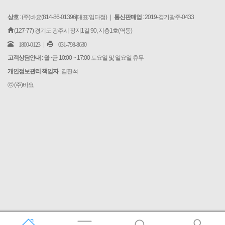
상호
: (주)바요(814-86-01396|대표:임다정) |
통신판매업
: 2019-경기광주-0433
(127-77) 경기도 광주시 장지1길 90, 지층1호(역동)
1800-0123
031-798-8630
|
고객상담안내
: 월~금 10:00 ~ 17:00 토요일 및 일요일 휴무
개인정보관리 책임자
: 김진석
ⓒ (주)바요