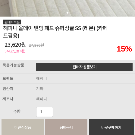
판매자묶음
해피니 올데이 밴딩 패드 슈퍼싱글 SS (레몬) (카페
트겸용)
23,620원
27,870원
15%
944포인트 적립
묶음가능상품
브랜드
해피니
원산지
기타
제조사
해피니
수량