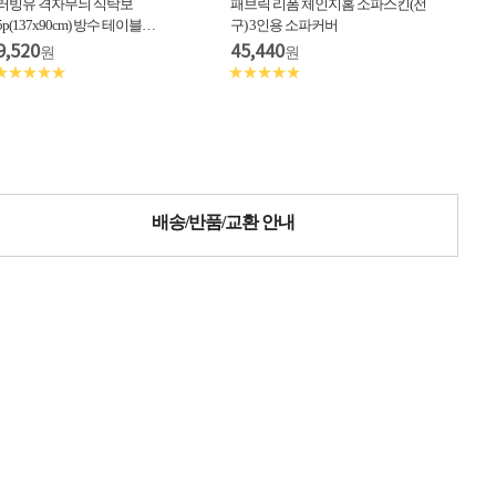
러빙유 격자무늬 식탁보
패브릭 리폼 체인지홈 소파스킨(전
5p(137x90cm) 방수 테이블…
구) 3인용 소파커버
9,520
45,440
원
원
★★★★★
★★★★★
배송/반품/교환 안내