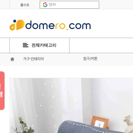
언어
홈으로
전체카테고리
침구/커튼
가구·인테리어