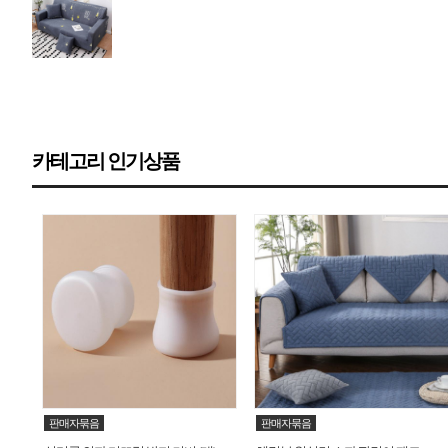
카테고리 인기상품
판매자묶음
판매자묶음