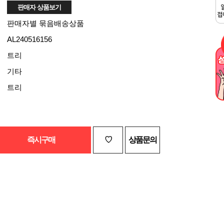
판매자별 묶음배송상품
AL240516156
트리
기타
트리
즉시구매
♡
상품문의