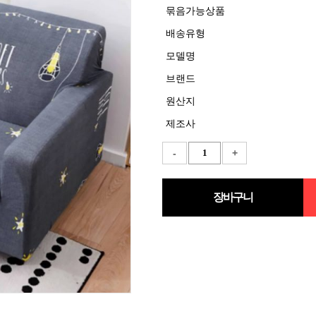
묶음가능상품
배송유형
모델명
브랜드
원산지
제조사
-
+
장바구니