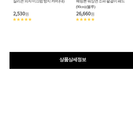
실리콘 의자 미끄럼 방지 커버 (대)
헤링본 워싱면 소파 팔걸이 패드
(90cm) (블루)
2,530
26,660
원
원
★★★★★
★★★★★
상품상세정보