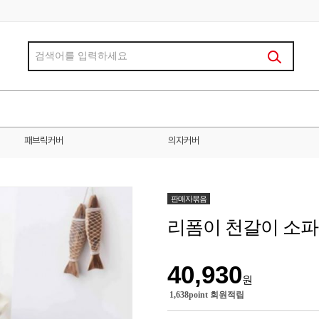
패브릭커버
의자커버
판매자묶음
리폼이 천갈이 소파
40,930
원
1,638point 회원적립