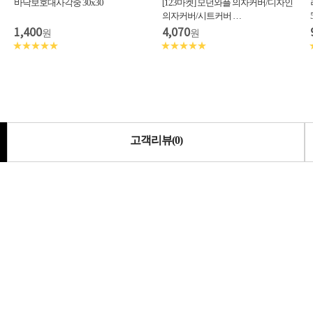
바닥보호대사각중 30x30
[123마켓] 모던와플 의자커버/디자인
의자커버/시트커버 …
1,400
4,070
원
원
★★★★★
★★★★★
고객리뷰(0)