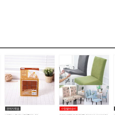
판매자묶음
수량별배송비