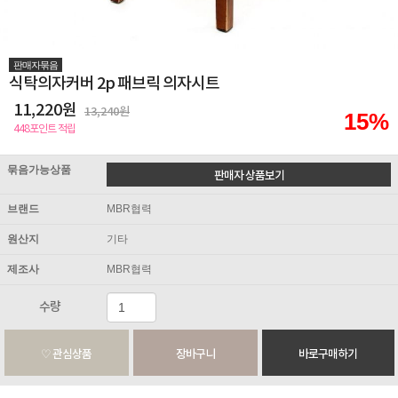
판매자묶음
식탁의자커버 2p 패브릭 의자시트
11,220원
13,240원
15%
448포인트 적립
묶음가능상품
브랜드
MBR협력
원산지
기타
제조사
MBR협력
수량