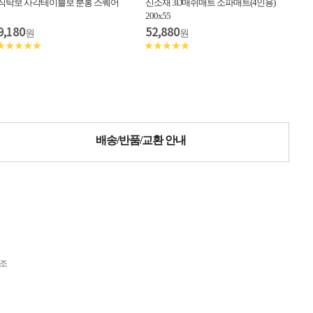
식탁보 사각테이블보 분홍 스퀘어
신소재 3D매쉬매트 소파매트(4인용)
200x55
9,180
52,880
원
원
★★★★★
★★★★★
배송/반품/교환 안내
참조