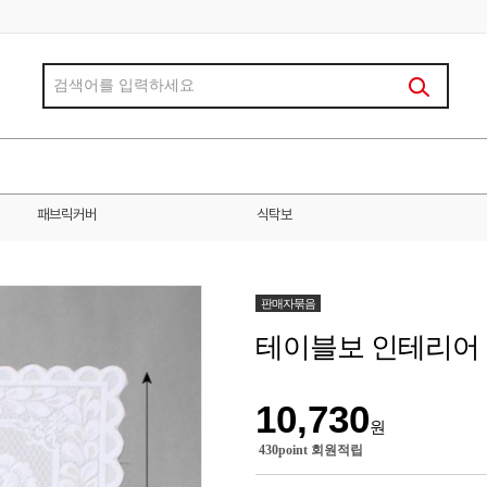
패브릭커버
식탁보
판매자묶음
테이블보 인테리어
10,730
원
430point 회원적립