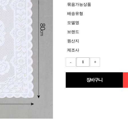
묶음가능상품
배송유형
모델명
브랜드
원산지
제조사
-
+
장바구니