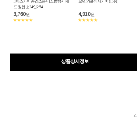
3M 스카치 층간소음 미끄럼방지 패
모던 와플의자커버 (15종)
드 원형 소24입2.54
3,760
4,910
원
원
★★★★★
★★★★★
상품상세정보
2