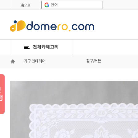
언어
홈으로
전체카테고리
침구/커튼
가구·인테리어