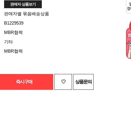
판매자별 묶음배송상품
B1229539
MBR협력
기타
MBR협력
즉시구매
♡
상품문의